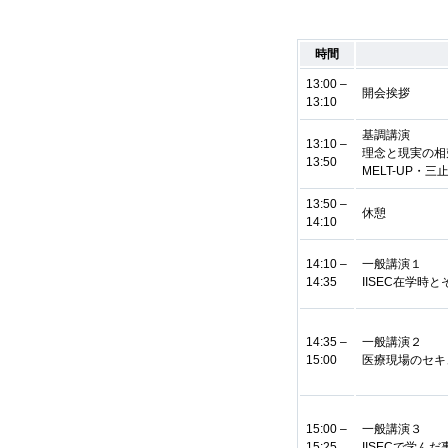
時間
13:00 –
開会挨拶
13:10
基調講演
13:10 –
理念と現実の相剋ー
13:50
MELT-UP・
13:50 –
休憩
14:10
14:10 –
一般講演１
14:35
IISEC在学時
14:35 –
一般講演２
15:00
医療現場のセキ
15:00 –
一般講演３
15:25
IISECで学ん