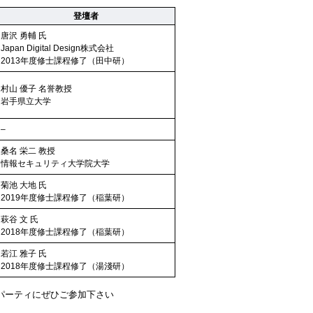
登壇者
唐沢 勇輔 氏
Japan Digital Design株式会社
2013年度修士課程修了（田中研）
村山 優子 名誉教授
岩手県立大学
–
桑名 栄二 教授
情報セキュリティ大学院大学
菊池 大地 氏
2019年度修士課程修了（稲葉研）
萩谷 文 氏
2018年度修士課程修了（稲葉研）
若江 雅子 氏
2018年度修士課程修了（湯淺研）
グパーティにぜひご参加下さい