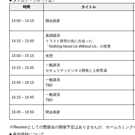
■ タイムテーブル（予定）
時間
タイトル
14:00 – 14:10
開会挨拶
基調講演
14:10 – 15:00
トラスト研究の先に出会った
「Nothing About Us Without Us」の世界
15:00 – 15:15
休憩
一般講演
15:15 – 15:45
セキュリティビジネス開発と人材育成
一般講演
15:45 – 16:15
TBD
一般講演
16:15 – 16:45
TBD
16:45 – 16:50
閉会挨拶
※Reunionとしての懇親会の開催予定はありませんが、ホームカミン
■ 参加登録について